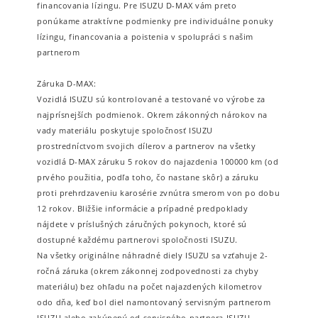
financovania lízingu. Pre ISUZU D-MAX vám preto
ponúkame atraktívne podmienky pre individuálne ponuky
lízingu, financovania a poistenia v spolupráci s našim
partnerom
Záruka D-MAX:
Vozidlá ISUZU sú kontrolované a testované vo výrobe za
najprísnejších podmienok. Okrem zákonných nárokov na
vady materiálu poskytuje spoločnosť ISUZU
prostredníctvom svojich dílerov a partnerov na všetky
vozidlá D-MAX záruku 5 rokov do najazdenia 100000 km (od
prvého použitia, podľa toho, čo nastane skôr) a záruku
proti prehrdzaveniu karosérie zvnútra smerom von po dobu
12 rokov. Bližšie informácie a prípadné predpoklady
nájdete v príslušných záručných pokynoch, ktoré sú
dostupné každému partnerovi spoločnosti ISUZU.
Na všetky originálne náhradné diely ISUZU sa vzťahuje 2-
ročná záruka (okrem zákonnej zodpovednosti za chyby
materiálu) bez ohľadu na počet najazdených kilometrov
odo dňa, keď bol diel namontovaný servisným partnerom
ISUZU alebo zakúpený od servisného partnera ISUZU.