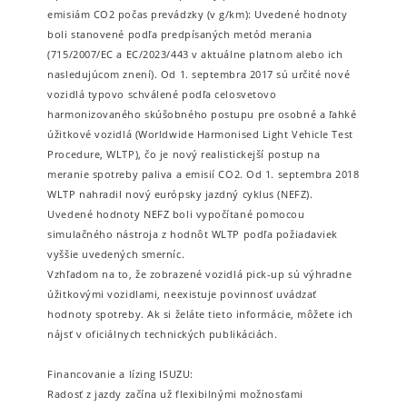
emisiám CO2 počas prevádzky (v g/km): Uvedené hodnoty
boli stanovené podľa predpísaných metód merania
(715/2007/EC a EC/2023/443 v aktuálne platnom alebo ich
nasledujúcom znení). Od 1. septembra 2017 sú určité nové
vozidlá typovo schválené podľa celosvetovo
harmonizovaného skúšobného postupu pre osobné a ľahké
úžitkové vozidlá (Worldwide Harmonised Light Vehicle Test
Procedure, WLTP), čo je nový realistickejší postup na
meranie spotreby paliva a emisií CO2. Od 1. septembra 2018
WLTP nahradil nový európsky jazdný cyklus (NEFZ).
Uvedené hodnoty NEFZ boli vypočítané pomocou
simulačného nástroja z hodnôt WLTP podľa požiadaviek
vyššie uvedených smerníc.
Vzhľadom na to, že zobrazené vozidlá pick-up sú výhradne
úžitkovými vozidlami, neexistuje povinnosť uvádzať
hodnoty spotreby. Ak si želáte tieto informácie, môžete ich
nájsť v oficiálnych technických publikáciách.
Financovanie a lízing ISUZU:
Radosť z jazdy začína už flexibilnými možnosťami