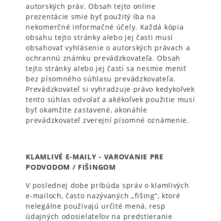
autorských práv. Obsah tejto online
prezentácie smie byť použitý iba na
nekomerčné informačné účely. Každá kópia
obsahu tejto stránky alebo jej časti musí
obsahovať vyhlásenie o autorských právach a
ochrannú známku prevádzkovateľa. Obsah
tejto stránky alebo jej časti sa nesmie meniť
bez písomného súhlasu prevádzkovateľa.
Prevádzkovateľ si vyhradzuje právo kedykoľvek
tento súhlas odvolať a akékoľvek použitie musí
byť okamžite zastavené, akonáhle
prevádzkovateľ zverejní písomné oznámenie.
KLAMLIVÉ E-MAILY - VAROVANIE PRE
PODVODOM / FIŠINGOM
V poslednej dobe pribúda správ o klamlivých
e-mailoch, často nazývaných „fišing“, ktoré
nelegálne používajú určité mená, resp
údajných odosielateľov na predstieranie