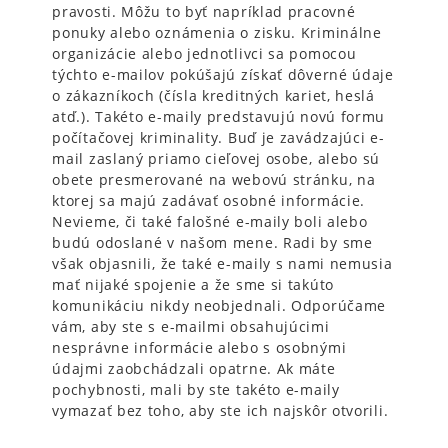
pravosti. Môžu to byť napríklad pracovné
ponuky alebo oznámenia o zisku. Kriminálne
organizácie alebo jednotlivci sa pomocou
týchto e-mailov pokúšajú získať dôverné údaje
o zákazníkoch (čísla kreditných kariet, heslá
atď.). Takéto e-maily predstavujú novú formu
počítačovej kriminality. Buď je zavádzajúci e-
mail zaslaný priamo cieľovej osobe, alebo sú
obete presmerované na webovú stránku, na
ktorej sa majú zadávať osobné informácie.
Nevieme, či také falošné e-maily boli alebo
budú odoslané v našom mene. Radi by sme
však objasnili, že také e-maily s nami nemusia
mať nijaké spojenie a že sme si takúto
komunikáciu nikdy neobjednali. Odporúčame
vám, aby ste s e-mailmi obsahujúcimi
nesprávne informácie alebo s osobnými
údajmi zaobchádzali opatrne. Ak máte
pochybnosti, mali by ste takéto e-maily
vymazať bez toho, aby ste ich najskôr otvorili.