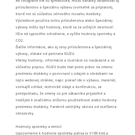
Ak fotografie nie sú symbolické, môžu obrázky obsahovať aj
príslušenstvo a špeciálnu výbavu (voliteľné za príplatok),
ktoré nie sú súčasťou sériového rozsahu dodávky.
Výsledkom použitia tohto príslušenstva alebo špeciálnej
výbavy môžu byť hodnoty, ktoré sa za určitých okolností
líšia od typového schválenia, a vyššie hodnoty spotreby a
CO2.
Ďalšie informácie, ako aj ceny príslušenstva a špeciálnej
výbavy, získate od partnera ISUZU.
Všetky hodnoty, informácie a ilustrácie sú nezáväzné a sú
súčasťou popisu. ISUZU bude mať preto právo na zmenu
predmetu dodávky v porovnaní s údajmi a obrázkami na
tejto webovej stránke, napr. pokiaľ ide o výbavu, materiál,
vonkajší vzhľad, technické údaje a konštrukciu, za
predpokladu, že zmeny sú pre zákazníka prijateľné a
nedôjde k značnému zníženiu použiteľnosti alebo hodnoty
predmetu dodávky. Farebné odchýlky závisia od rozlíšenia
obrazovky.
Hodnoty spotreby a emisií:
Upozornenie k hodnote spotreby paliva (v l/100 km) a