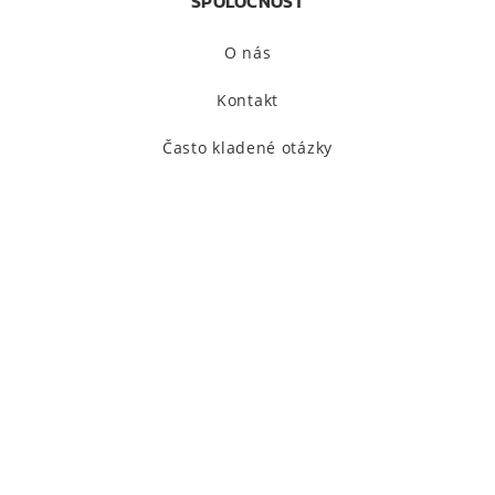
SPOLOČNOSŤ
O nás
Kontakt
Často kladené otázky
HOME
D-MAX
Firemní zákazníci
Individualizácia
Príslušenstvo
ZÁKAZNÍCKY SERVIS