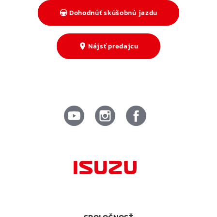
Dohodnúť skúšobnú jazdu
Nájsť predajcu